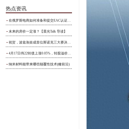
热点资讯
在俄罗斯电商如何准备和提交EAC认证和GOST-R认证的申请资料？_测试_文件_产品
未来的房价一定涨？【晨光Talk 导读】
祝贺，波兹洛娃成首位斯诺克三大赛决赛全部执法过的女裁判
4月17日伟22转债上涨0.05%，转股溢价率65.23%
纳米材料能带来哪些颠覆性技术(瞰前沿)