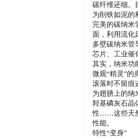
碳纤维还细。
为削铁如泥的
完美的碳纳米
面，利用流化
多壁碳纳米管
芯片、工业催
其实，纳米功
微观“精灵”
滚落时不留痕
为翅膀上的纳
羟基磷灰石晶
性……这些天
性能。
特性“变身”