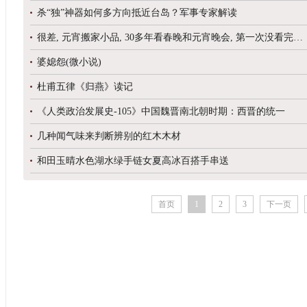
杀“独”神器如何多方向抵近台岛？军事专家解读
很差, 元宵搬家小品, 30多年看春晚和元宵晚会, 第一次没看完睡了
婆媳怨(微小说)
杜甫五律《归燕》读记
《人类政治发展史-105》中国魏晋南北朝时期：西晋的统一
几种闻气味来判断辨别的红木木材
和田玉晴水色湖水绿手链女夏高冰百搭手串送
首页
1
2
3
下一页