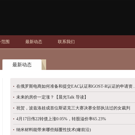
务范围
最新动态
联系我们
最新动态
在俄罗斯电商如何准备和提交EAC认证和GOST-
未来的房价一定涨？【晨光Talk 导读】
祝贺，波兹洛娃成首位斯诺克三大赛决赛全部执法过的女裁判
4月17日伟22转债上涨0.05%，转股溢价率65.23%
纳米材料能带来哪些颠覆性技术(瞰前沿)