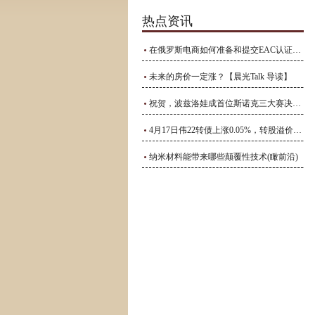
热点资讯
在俄罗斯电商如何准备和提交EAC认证和GOST-R认证的申请资料？_测试_文件_产品
未来的房价一定涨？【晨光Talk 导读】
祝贺，波兹洛娃成首位斯诺克三大赛决赛全部执法过的女裁判
4月17日伟22转债上涨0.05%，转股溢价率65.23%
纳米材料能带来哪些颠覆性技术(瞰前沿)