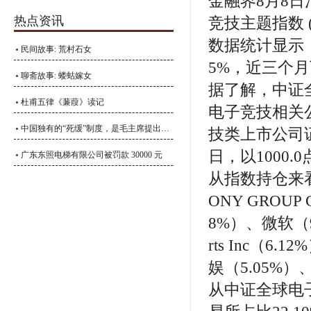
金融界8月8
热点资讯
竞技主题指数 (
数据统计显示
民间故事: 荒村石女
5%，近三个月下
聊斋故事: 蝼蛄嫁女
据了解，中证
杜甫五律《蒹葭》读记
电子竞技相关
中国独有的“死缓”制度，是毛主席提出来的，利大于弊
技类上市公司证
日，以1000.
广东东照电梯有限公司被罚款 30000 元
从指数持仓来
ONY GROUP
8%）、微软（9.95
rts Inc（
娱（5.05%）
从中证全球电