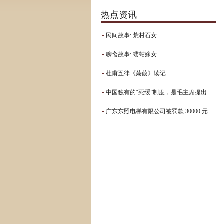
热点资讯
民间故事: 荒村石女
聊斋故事: 蝼蛄嫁女
杜甫五律《蒹葭》读记
中国独有的“死缓”制度，是毛主席提出来的，利大于弊
广东东照电梯有限公司被罚款 30000 元