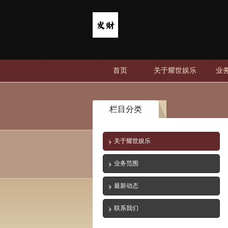
首页
关于耀世娱乐
业
栏目分类
关于耀世娱乐
业务范围
最新动态
联系我们