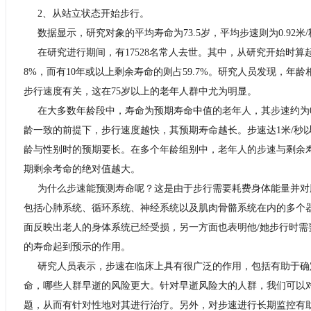
2、从站立状态开始步行。
数据显示，研究对象的平均寿命为73.5岁，平均步速则为0.92米/
在研究进行期间，有17528名常人去世。其中，从研究开始时算起
8%，而有10年或以上剩余寿命的则占59.7%。研究人员发现，年
步行速度有关，这在75岁以上的老年人群中尤为明显。
在大多数年龄段中，寿命为预期寿命中值的老年人，其步速约为0.
龄一致的前提下，步行速度越快，其预期寿命越长。步速达1米/秒
龄与性别时的预期要长。在多个年龄组别中，老年人的步速与剩余
期剩余考命的绝对值越大。
为什么步速能预测寿命呢？这是由于步行需要耗费身体能量并对
包括心肺系统、循环系统、神经系统以及肌肉骨骼系统在内的多个
面反映出老人的身体系统已经受损，另一方面也表明他/她步行时需
的寿命起到预示的作用。
研究人员表示，步速在临床上具有很广泛的作用，包括有助于确定
命，哪些人群早逝的风险更大。针对早逝风险大的人群，我们可以
题，从而有针对性地对其进行治疗。另外，对步速进行长期监控有