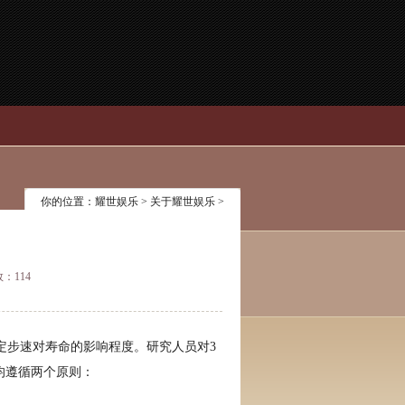
你的位置：
耀世娱乐
>
关于耀世娱乐
>
数：114
步速对寿命的影响程度。研究人员对3
录均遵循两个原则：