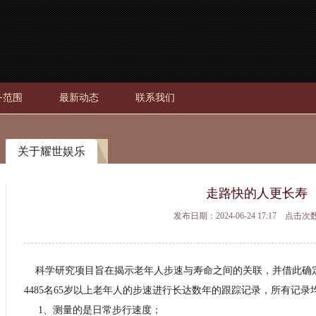
务范围
最新动态
联系我们
关于耀世娱乐
走路快的人更长寿
发布日期：2024-06-24 17:17 点击次
科学研究项目旨在揭示老年人步速与寿命之间的关联，并借此确定
4485名65岁以上老年人的步速进行长达数年的跟踪记录，所有记
1、测量的是日常步行速度；